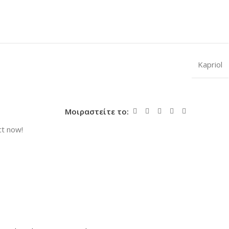
Kapriol
Μοιραστείτε το:
ct now!