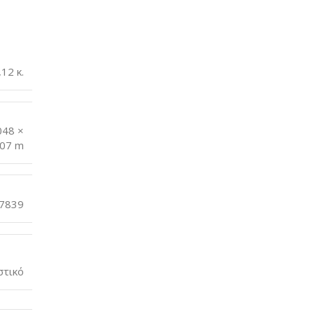
,12 κ.
048 ×
,07 m
7839
στικό