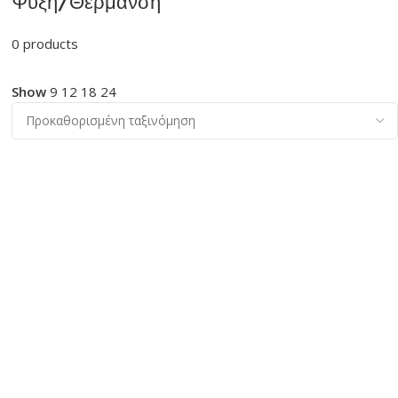
Ψύξη/Θέρμανση
0 products
Show
9
12
18
24