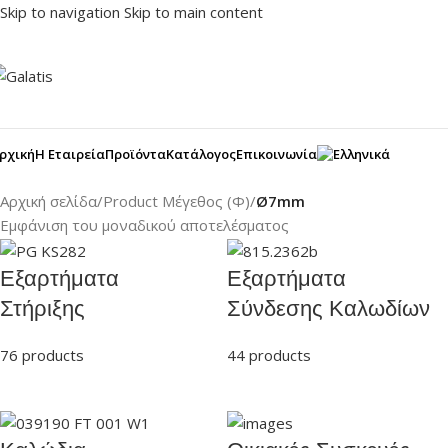
Skip to navigation
Skip to main content
ρχική
Η Εταιρεία
Προϊόντα
Κατάλογος
Επικοινωνία
Αρχική σελίδα
/
Product Μέγεθος (Φ)
/
Ø7mm
Εμφάνιση του μοναδικού αποτελέσματος
Εξαρτήματα
Εξαρτήματα
Στήριξης
Σύνδεσης Καλωδίων
76 products
44 products