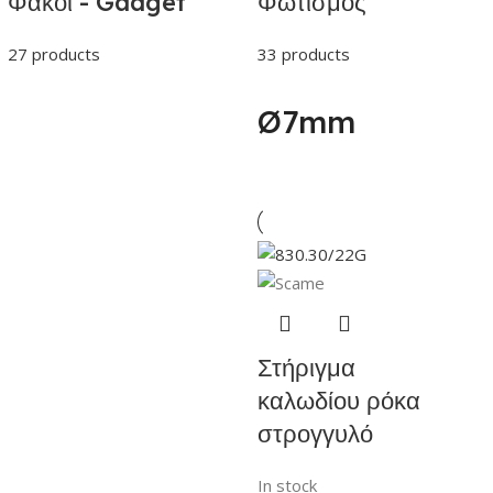
Φακοί - Gadget
Φωτισμός
27 products
33 products
Ø7mm
Στήριγμα
καλωδίου ρόκα
στρογγυλό
In stock