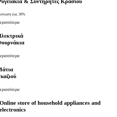
υγειάκια & Συντηρητές Κρασιού
κπτωση έως 30%
ερισσότερα
λεκτρικά
ουρνάκια
ερισσότερα
Μάτια
καζιού
ερισσότερα
Online store of household appliances and
electronics