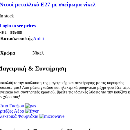
Ντουί μεταλλικό Ε27 με σπείρωμα νίκελ
In stock
Login to see prices
SKU:
035408
Κατασκευαστής
Arditi
Χρώμα
Νίκελ
αγειρική & Συντήρηση
νακαλύψτε την απόλαυση της μαγειρικής και συντήρησης με τις κορυφαίες
υσκευές μας! Από μάτια γκαζιού και ηλεκτρικά φουρνάκια μέχρι φριτέζες αέρα
γειάκια και συντηρητές κρασιού, βρείτε τις ιδανικές λύσεις για την κουζίνα κ
ον χώρο σας!
άτια Γκαζιού
ριτέζες Αέρα
λεκτρικά Φουρνάκια