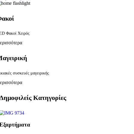
ακοί
ED Φακοί Χειρός
ερισσότερα
αγειρική
ικιακές συσκευές μαγειρικής
ερισσότερα
Δημοφιλείς Κατηγορίες
Εξαρτήματα