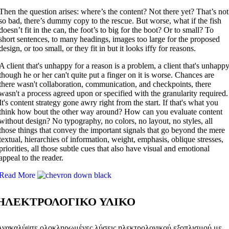
Then the question arises: where’s the content? Not there yet? That’s not
so bad, there’s dummy copy to the rescue. But worse, what if the fish
doesn’t fit in the can, the foot’s to big for the boot? Or to small? To
short sentences, to many headings, images too large for the proposed
design, or too small, or they fit in but it looks iffy for reasons.
A client that's unhappy for a reason is a problem, a client that's unhapp
though he or her can't quite put a finger on it is worse. Chances are
there wasn't collaboration, communication, and checkpoints, there
wasn't a process agreed upon or specified with the granularity required.
It's content strategy gone awry right from the start. If that's what you
think how bout the other way around? How can you evaluate content
without design? No typography, no colors, no layout, no styles, all
those things that convey the important signals that go beyond the mere
textual, hierarchies of information, weight, emphasis, oblique stresses,
priorities, all those subtle cues that also have visual and emotional
appeal to the reader.
Read More
ΗΛΕΚΤΡΟΛΟΓΙΚΟ ΥΛΙΚΟ
Ανακαλύψτε ολοκληρωμένες λύσεις ηλεκτρολογικού εξοπλισμού με