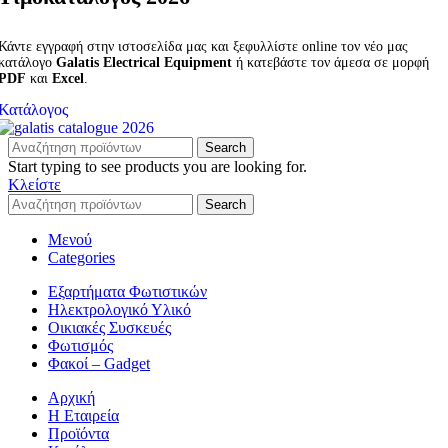
Κάντε εγγραφή στην ιστοσελίδα μας και ξεφυλλίστε online τον νέο μας
κατάλογο
Galatis Electrical Equipment
ή κατεβάστε τον άμεσα σε μορφή
PDF
και
Excel
.
Κατάλογος
Search
Start typing to see products you are looking for.
Κλείστε
Search
Μενού
Categories
Εξαρτήματα Φωτιστικών
Ηλεκτρολογικό Υλικό
Οικιακές Συσκευές
Φωτισμός
Φακοί – Gadget
Αρχική
Η Εταιρεία
Προϊόντα