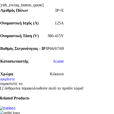
[yith_ywraq_button_quote]
Αριθμός Πόλων
3P+E
Ονομαστική Ισχύς (Α)
125A
Ονομαστική Τάση (V)
380-415V
Βαθμός Στεγανότητας - IP
IP66/67/69
Κατασκευαστής
Scame
Χρώμα
Κόκκινο
υγκρίνετε
οιραστείτε το:
12
άνθρωποι παρακολουθούν αυτό το προϊόν τώρα!
Related Products