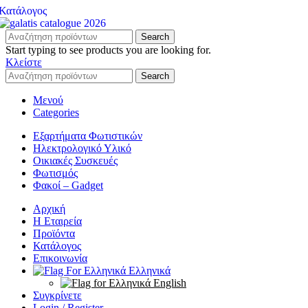
Κατάλογος
Search
Start typing to see products you are looking for.
Κλείστε
Search
Μενού
Categories
Εξαρτήματα Φωτιστικών
Ηλεκτρολογικό Υλικό
Οικιακές Συσκευές
Φωτισμός
Φακοί – Gadget
Αρχική
Η Εταιρεία
Προϊόντα
Κατάλογος
Επικοινωνία
Ελληνικά
English
Συγκρίνετε
Login / Register