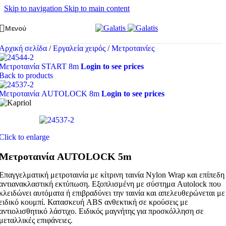
Skip to navigation
Skip to main content
Μενού
Αρχική σελίδα
/
Εργαλεία χειρός
/
Μετροταινίες
Μετροταινία START 8m
Login to see prices
Back to products
Μετροταινία AUTOLOCK 8m
Login to see prices
Click to enlarge
Μετροταινία AUTOLOCK 5m
Επαγγελματική μετροταινία με κίτρινη ταινία Nylon Wrap και επίπεδη
αντιανακλαστική εκτύπωση. Εξοπλισμένη με σύστημα Autolock που
κλειδώνει αυτόματα ή επιβραδύνει την ταινία και απελευθερώνεται με
ειδικό κουμπί. Κατασκευή ABS ανθεκτική σε κρούσεις με
αντιολισθητικό λάστιχο. Ειδικός μαγνήτης για προσκόλληση σε
μεταλλικές επιφάνειες.