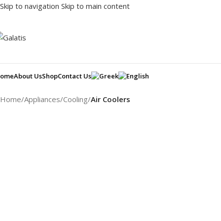
Skip to navigation
Skip to main content
ome
About Us
Shop
Contact Us
Home
/
Appliances
/
Cooling
/
Air Coolers