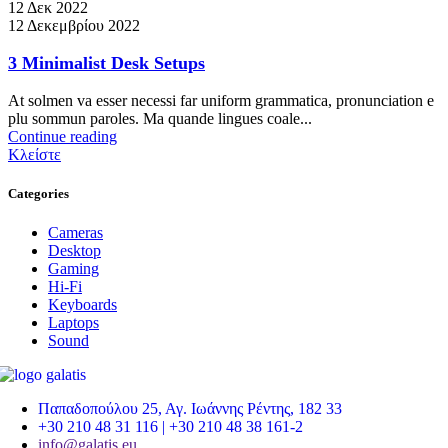
12 Δεκ 2022
12 Δεκεμβρίου 2022
3 Minimalist Desk Setups
At solmen va esser necessi far uniform grammatica, pronunciation e
plu sommun paroles. Ma quande lingues coale...
Continue reading
Κλείστε
Categories
Cameras
Desktop
Gaming
Hi-Fi
Keyboards
Laptops
Sound
Παπαδοπούλου 25, Αγ. Ιωάννης Ρέντης, 182 33
+30 210 48 31 116 | +30 210 48 38 161-2
info@galatis.eu