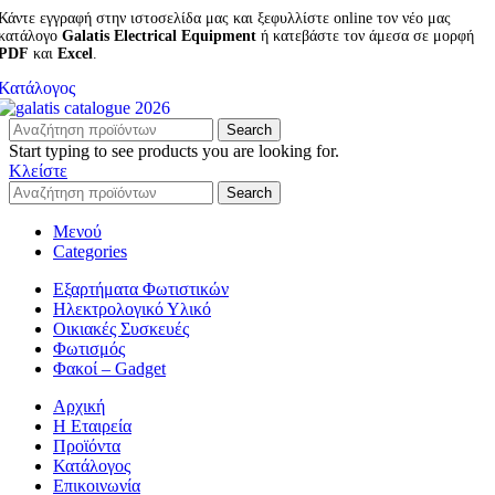
Κάντε εγγραφή στην ιστοσελίδα μας και ξεφυλλίστε online τον νέο μας
κατάλογο
Galatis Electrical Equipment
ή κατεβάστε τον άμεσα σε μορφή
PDF
και
Excel
.
Κατάλογος
Search
Start typing to see products you are looking for.
Κλείστε
Search
Μενού
Categories
Εξαρτήματα Φωτιστικών
Ηλεκτρολογικό Υλικό
Οικιακές Συσκευές
Φωτισμός
Φακοί – Gadget
Αρχική
Η Εταιρεία
Προϊόντα
Κατάλογος
Επικοινωνία