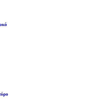
υκό
αύρο