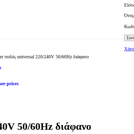
Είσο
Όνομ
Κωδ
Συνδ
Χάσα
r ποδός universal 220/240V 50/60Hz διάφανο
s
see prices
40V 50/60Hz διάφανο