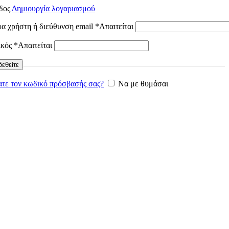
δος
Δημιουργία λογαριασμού
α χρήστη ή διεύθυνση email
*
Απαιτείται
ικός
*
Απαιτείται
εθείτε
τε τον κωδικό πρόσβασής σας?
Να με θυμάσαι