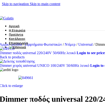
Skip to navigation
Skip to main content
Αρχική
Η Εταιρεία
Προϊόντα
Κατάλογος
Επικοινωνία
Αρχική σελίδα
/
Εξαρτήματα Φωτιστικών
/
Ντίμερ
/
Universal
/
Dimme
Dimmer ποδός universal 220/240V 50/60Hz λευκό
Login to see price
Back to products
Dimmer χειρός universal UNICO 100/240V 50/60Hz λευκό
Login to 
Click to enlarge
Dimmer ποδός universal 220/2