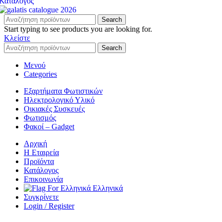
Κατάλογος
Search
Start typing to see products you are looking for.
Κλείστε
Search
Μενού
Categories
Εξαρτήματα Φωτιστικών
Ηλεκτρολογικό Υλικό
Οικιακές Συσκευές
Φωτισμός
Φακοί – Gadget
Αρχική
Η Εταιρεία
Προϊόντα
Κατάλογος
Επικοινωνία
Ελληνικά
Συγκρίνετε
Login / Register