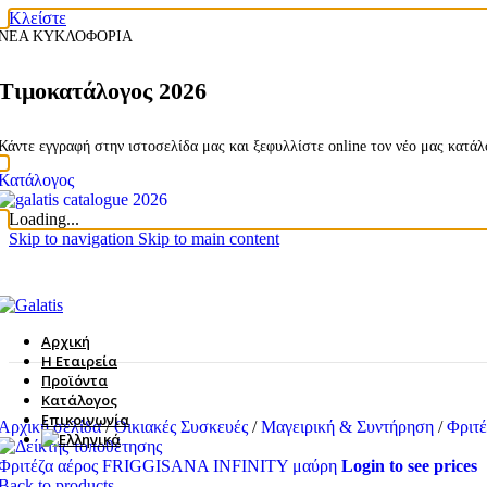
Κλείστε
ΝΕΑ ΚΥΚΛΟΦΟΡΙΑ
Τιμοκατάλογος 2026
Κάντε εγγραφή στην ιστοσελίδα μας και ξεφυλλίστε online τον νέο μας κατά
Κατάλογος
Loading...
Skip to navigation
Skip to main content
Αρχική
Η Εταιρεία
Προϊόντα
Κατάλογος
Επικοινωνία
Αρχική σελίδα
/
Οικιακές Συσκευές
/
Μαγειρική & Συντήρηση
/
Φριτ
Φριτέζα αέρος FRIGGISANA INFINITY μαύρη
Login to see prices
Back to products