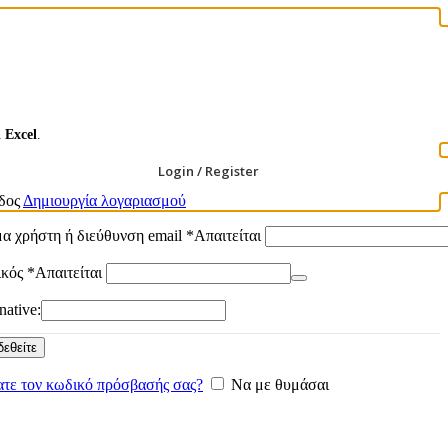
ι
Excel
.
Login / Register
δος
Δημιουργία λογαριασμού
α χρήστη ή διεύθυνση email
*
Απαιτείται
ικός
*
Απαιτείται
native:
εθείτε
τε τον κωδικό πρόσβασής σας?
Να με θυμάσαι