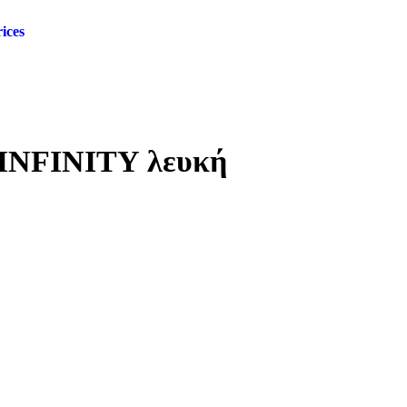
rices
INFINITY λευκή