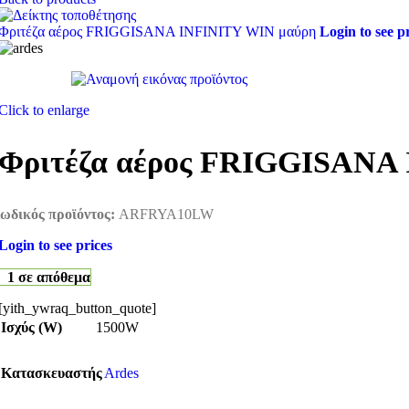
Φριτέζα αέρος FRIGGISANA INFINITY WIN μαύρη
Login to see p
Click to enlarge
Φριτέζα αέρος FRIGGISANA 
ωδικός προϊόντος:
ARFRYA10LW
Login to see prices
1 σε απόθεμα
[yith_ywraq_button_quote]
Ισχύς (W)
1500W
Κατασκευαστής
Ardes