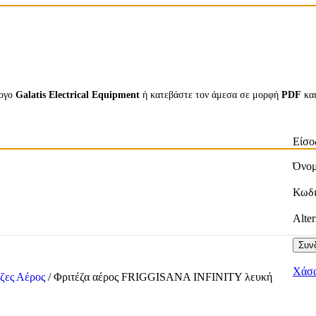
λογο
Galatis Electrical Equipment
ή κατεβάστε τον άμεσα σε μορφή
PDF
κα
Είσο
Όνομ
Κωδ
Alter
Συνδ
Χάσα
έζες Αέρος
/
Φριτέζα αέρος FRIGGISANA INFINITY λευκή