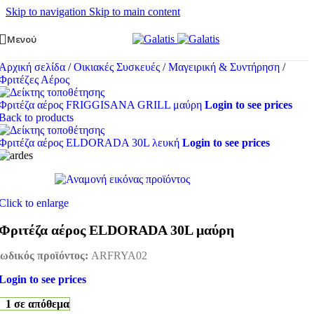
Skip to navigation
Skip to main content
Μενού
Αρχική σελίδα
/
Οικιακές Συσκευές
/
Μαγειρική & Συντήρηση
/
Φριτέζες Αέρος
Φριτέζα αέρος FRIGGISANA GRILL μαύρη
Login to see prices
Back to products
Φριτέζα αέρος ELDORADA 30L λευκή
Login to see prices
Click to enlarge
Φριτέζα αέρος ELDORADA 30L μαύρη
ωδικός προϊόντος:
ARFRYA02
Login to see prices
1 σε απόθεμα