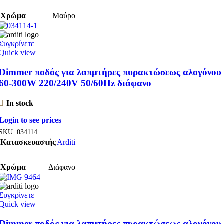
Χρώμα
Μαύρο
Συγκρίνετε
Quick view
Dimmer ποδός για λαπμτήρες πυρακτώσεως αλογόνου
60-300W 220/240V 50/60Hz διάφανο
In stock
Login to see prices
SKU:
034114
Κατασκευαστής
Arditi
Χρώμα
Διάφανο
Συγκρίνετε
Quick view
Dimmer ποδός για λαπμτήρες πυρακτώσεως αλογόνου