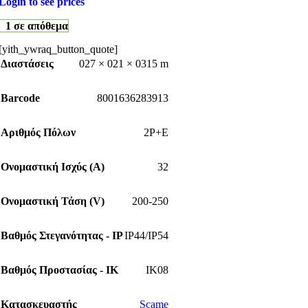
Login to see prices
1 σε απόθεμα
[yith_ywraq_button_quote]
Διαστάσεις
027 × 021 × 0315 m
Barcode
8001636283913
Αριθμός Πόλων
2P+E
Ονομαστική Ισχύς (Α)
32
Ονομαστική Τάση (V)
200-250
Βαθμός Στεγανότητας - IP
IP44/IP54
Βαθμός Προστασίας - IK
IK08
Κατασκευαστής
Scame