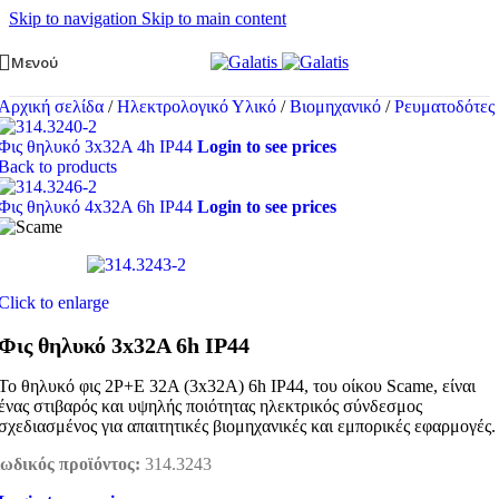
Skip to navigation
Skip to main content
Μενού
Αρχική σελίδα
/
Ηλεκτρολογικό Υλικό
/
Βιομηχανικό
/
Ρευματοδότες
Φις θηλυκό 3x32A 4h IP44
Login to see prices
Back to products
Φις θηλυκό 4x32A 6h IP44
Login to see prices
Click to enlarge
Φις θηλυκό 3x32A 6h IP44
Το θηλυκό φις 2P+E 32A (3x32A) 6h IP44, του οίκου Scame, είναι
ένας στιβαρός και υψηλής ποιότητας ηλεκτρικός σύνδεσμος
σχεδιασμένος για απαιτητικές βιομηχανικές και εμπορικές εφαρμογές.
ωδικός προϊόντος:
314.3243