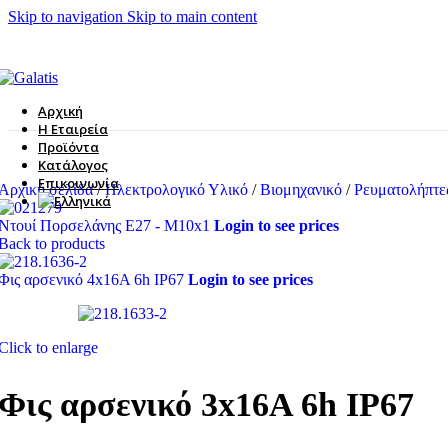
Skip to navigation
Skip to main content
Αρχική
Η Εταιρεία
Προϊόντα
Κατάλογος
Επικοινωνία
Αρχική σελίδα
/
Ηλεκτρολογικό Υλικό
/
Βιομηχανικό
/
Ρευματολήπτ
Ντουί Πορσελάνης E27 - Μ10x1
Login to see prices
Back to products
Φις αρσενικό 4x16A 6h IP67
Login to see prices
Click to enlarge
Φις αρσενικό 3x16A 6h IP67