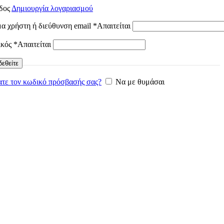
δος
Δημιουργία λογαριασμού
α χρήστη ή διεύθυνση email
*
Απαιτείται
ικός
*
Απαιτείται
εθείτε
τε τον κωδικό πρόσβασής σας?
Να με θυμάσαι