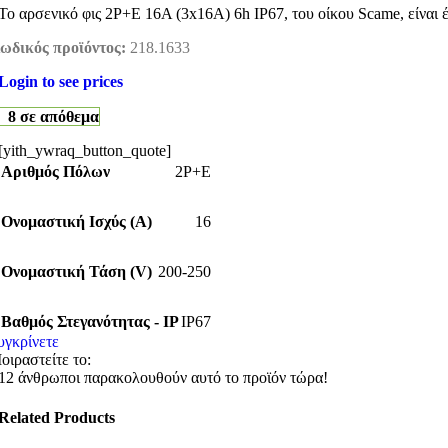
Το αρσενικό φις 2P+E 16A (3x16A) 6h IP67, του οίκου Scame, είναι 
ωδικός προϊόντος:
218.1633
Login to see prices
8 σε απόθεμα
[yith_ywraq_button_quote]
Αριθμός Πόλων
2P+E
Ονομαστική Ισχύς (Α)
16
Ονομαστική Τάση (V)
200-250
Βαθμός Στεγανότητας - IP
IP67
υγκρίνετε
οιραστείτε το:
12
άνθρωποι παρακολουθούν αυτό το προϊόν τώρα!
Related Products