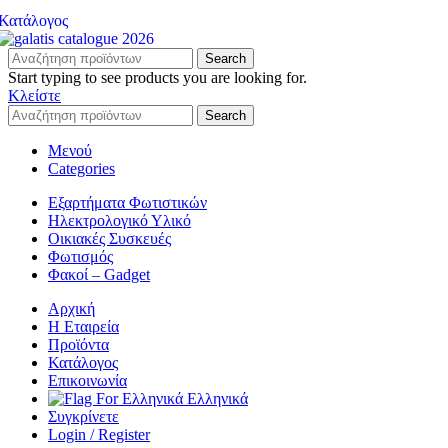
Κατάλογος
Search
Start typing to see products you are looking for.
Κλείστε
Search
Μενού
Categories
Εξαρτήματα Φωτιστικών
Ηλεκτρολογικό Υλικό
Οικιακές Συσκευές
Φωτισμός
Φακοί – Gadget
Αρχική
Η Εταιρεία
Προϊόντα
Κατάλογος
Επικοινωνία
Ελληνικά
Συγκρίνετε
Login / Register