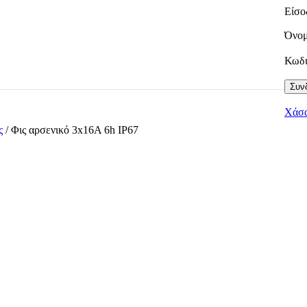
Είσο
Όνομ
Κωδ
Συνδ
Χάσα
ες
/
Φις αρσενικό 3x16A 6h IP67