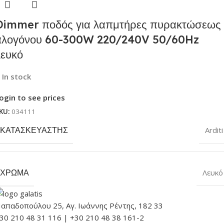
Dimmer ποδός για λαπμτήρες πυρακτώσεως
αλογόνου 60-300W 220/240V 50/60Hz
λευκό
In stock
ogin to see prices
KU:
034111
ΚΑΤΑΣΚΕΥΑΣΤΉΣ
Arditi
ΧΡΏΜΑ
Λευκό
απαδοπούλου 25, Αγ. Ιωάννης Ρέντης, 182 33
30 210 48 31 116 | +30 210 48 38 161-2