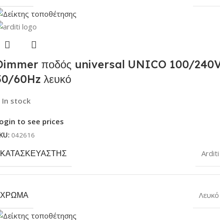
Dimmer ποδός universal UNICO 100/240
50/60Hz λευκό
In stock
ogin to see prices
KU:
042616
ΚΑΤΑΣΚΕΥΑΣΤΉΣ
Arditi
ΧΡΏΜΑ
Λευκό