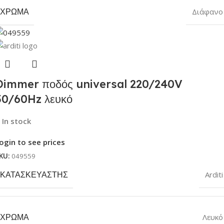
ΧΡΏΜΑ
Διάφανο
Dimmer ποδός universal 220/240V
50/60Hz λευκό
In stock
ogin to see prices
KU:
049559
ΚΑΤΑΣΚΕΥΑΣΤΉΣ
Arditi
ΧΡΏΜΑ
Λευκό