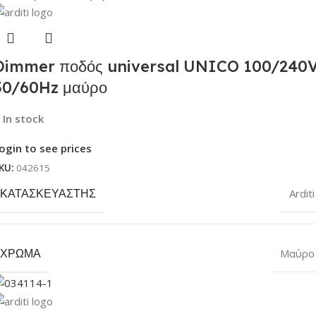
Dimmer ποδός universal UNICO 100/240
50/60Hz μαύρο
In stock
ogin to see prices
KU:
042615
ΚΑΤΑΣΚΕΥΑΣΤΉΣ
Arditi
ΧΡΏΜΑ
Μαύρο