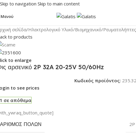
Skip to navigation
Skip to main content
Μενού
ρχική σελίδα
/
Ηλεκτρολογικό Υλικό
/
Βιομηχανικό
/
Ρευματολήπτε
ack to products
lick to enlarge
Φις αρσενικό 2P 32A 20-25V 50/60Hz
Κωδικός προϊόντος:
235.3
ogin to see prices
1 σε απόθεμα
yith_ywraq_button_quote]
ΑΡΙΘΜΌΣ ΠΌΛΩΝ
2P