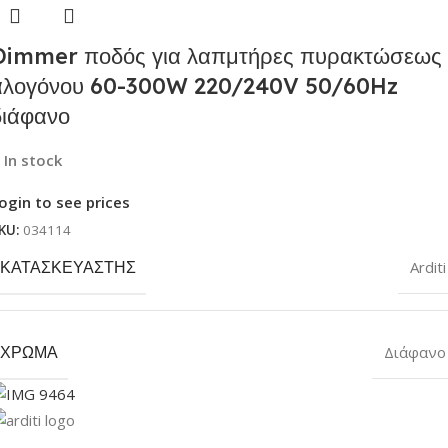
Dimmer ποδός για λαπμτήρες πυρακτώσεως
αλογόνου 60-300W 220/240V 50/60Hz
διάφανο
In stock
ogin to see prices
KU:
034114
ΚΑΤΑΣΚΕΥΑΣΤΉΣ
Arditi
ΧΡΏΜΑ
Διάφανο