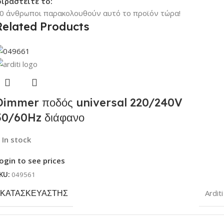
ιραστείτε το:
0
άνθρωποι παρακολουθούν αυτό το προϊόν τώρα!
Related Products
Dimmer ποδός universal 220/240V
50/60Hz διάφανο
In stock
ogin to see prices
KU:
049561
ΚΑΤΑΣΚΕΥΑΣΤΉΣ
Arditi