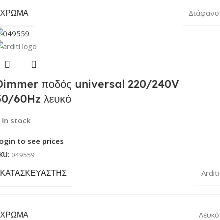
ΧΡΏΜΑ
Διάφανο
Dimmer ποδός universal 220/240V
50/60Hz λευκό
In stock
ogin to see prices
KU:
049559
ΚΑΤΑΣΚΕΥΑΣΤΉΣ
Arditi
ΧΡΏΜΑ
Λευκό