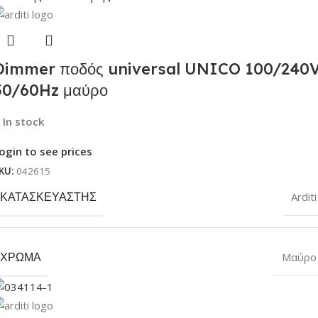
Dimmer ποδός universal UNICO 100/240
50/60Hz μαύρο
In stock
ogin to see prices
KU:
042615
ΚΑΤΑΣΚΕΥΑΣΤΉΣ
Arditi
ΧΡΏΜΑ
Μαύρο