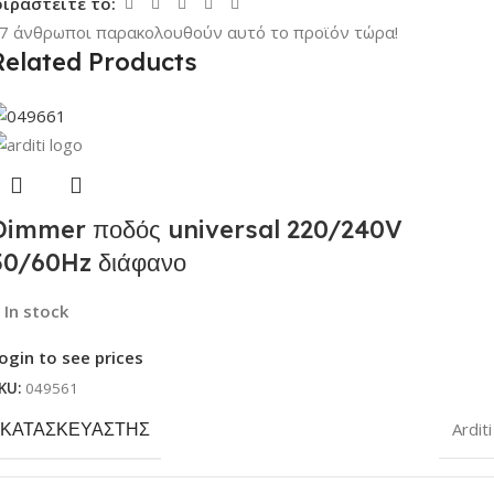
ιραστείτε το:
7
άνθρωποι παρακολουθούν αυτό το προϊόν τώρα!
Related Products
Dimmer ποδός universal 220/240V
50/60Hz διάφανο
In stock
ogin to see prices
KU:
049561
ΚΑΤΑΣΚΕΥΑΣΤΉΣ
Arditi