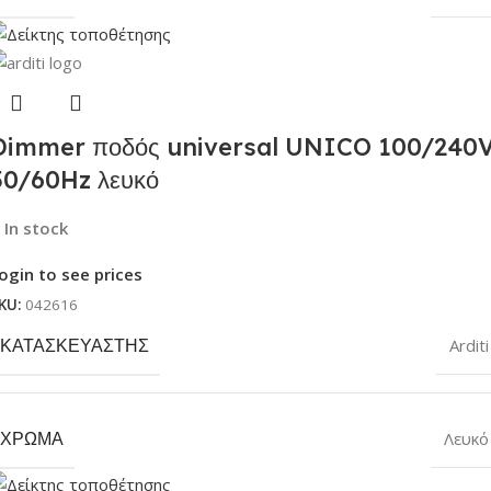
Dimmer ποδός universal UNICO 100/240
50/60Hz λευκό
In stock
ogin to see prices
KU:
042616
ΚΑΤΑΣΚΕΥΑΣΤΉΣ
Arditi
ΧΡΏΜΑ
Λευκό