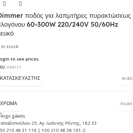
Dimmer ποδός για λαπμτήρες πυρακτώσεως
αλογόνου 60-300W 220/240V 50/60Hz
λευκό
In stock
ogin to see prices
KU:
034111
ΚΑΤΑΣΚΕΥΑΣΤΉΣ
Arditi
ΧΡΏΜΑ
Λευκό
απαδοπούλου 25, Αγ. Ιωάννης Ρέντης, 182 33
30 210 48 31 116 | +30 210 48 38 161-2