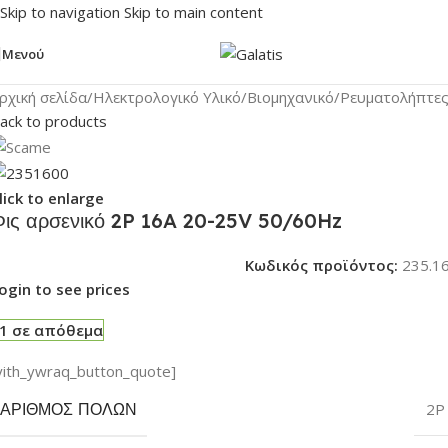
Skip to navigation
Skip to main content
Μενού
ρχική σελίδα
/
Ηλεκτρολογικό Υλικό
/
Βιομηχανικό
/
Ρευματολήπτε
ack to products
lick to enlarge
Φις αρσενικό 2P 16A 20-25V 50/60Hz
Κωδικός προϊόντος:
235.1
ogin to see prices
1 σε απόθεμα
yith_ywraq_button_quote]
ΑΡΙΘΜΌΣ ΠΌΛΩΝ
2P