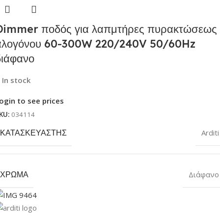
Dimmer ποδός για λαπμτήρες πυρακτώσεως
αλογόνου 60-300W 220/240V 50/60Hz
διάφανο
In stock
ogin to see prices
KU:
034114
ΚΑΤΑΣΚΕΥΑΣΤΉΣ
Arditi
ΧΡΏΜΑ
Διάφανο