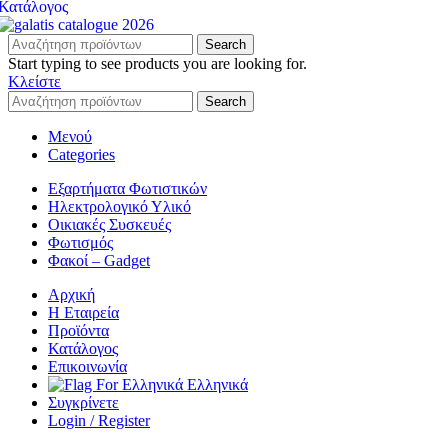
Κατάλογος
Search
Start typing to see products you are looking for.
Κλείστε
Search
Μενού
Categories
Εξαρτήματα Φωτιστικών
Ηλεκτρολογικό Υλικό
Οικιακές Συσκευές
Φωτισμός
Φακοί – Gadget
Αρχική
Η Εταιρεία
Προϊόντα
Κατάλογος
Επικοινωνία
Ελληνικά
Συγκρίνετε
Login / Register