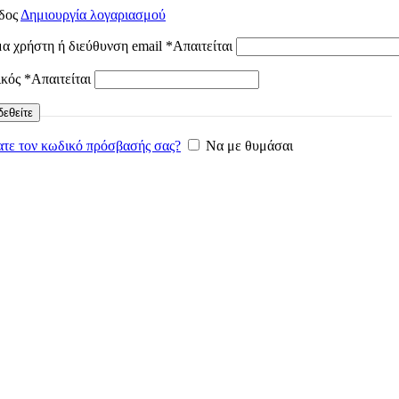
δος
Δημιουργία λογαριασμού
α χρήστη ή διεύθυνση email
*
Απαιτείται
ικός
*
Απαιτείται
εθείτε
τε τον κωδικό πρόσβασής σας?
Να με θυμάσαι