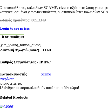
Οι στυπιοθλίπτες καλωδίων SCAME, είναι η αξιόπιστη λύση για ασφαλ
κατασκευασμένοι για ανθεκτικότητα, οι στυπιοθλίπτες καλωδίων SC
ωδικός προϊόντος:
805.3349
Login to see prices
0 σε απόθεμα
[yith_ywraq_button_quote]
Διατομή Αγωγού (mm2)
Ø 60
Βαθμός Στεγανότητας - IP
IP67
Κατασκευαστής
Scame
υγκρίνετε
οιραστείτε το:
13
άνθρωποι παρακολουθούν αυτό το προϊόν τώρα!
Related Products