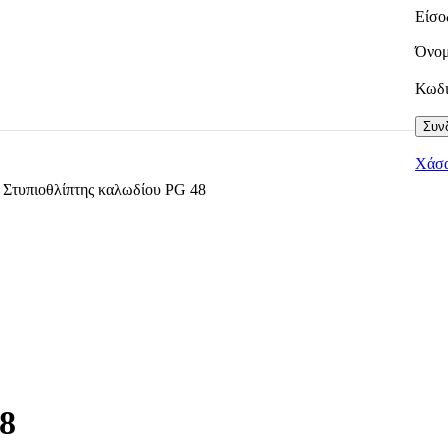
Είσο
Όνομ
Κωδ
Συνδ
Χάσα
Στυπιοθλίπτης καλωδίου PG 48
8