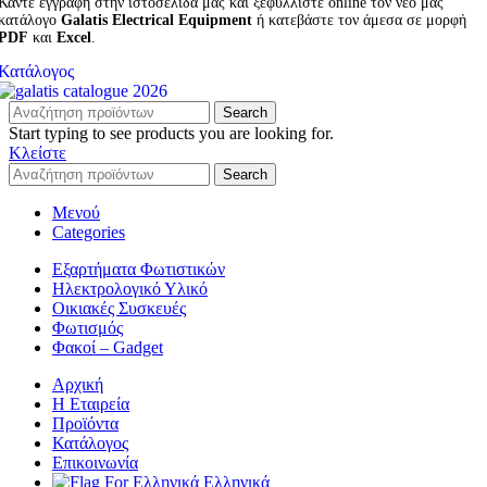
Κάντε εγγραφή στην ιστοσελίδα μας και ξεφυλλίστε online τον νέο μας
κατάλογο
Galatis Electrical Equipment
ή κατεβάστε τον άμεσα σε μορφή
PDF
και
Excel
.
Κατάλογος
Search
Start typing to see products you are looking for.
Κλείστε
Search
Μενού
Categories
Εξαρτήματα Φωτιστικών
Ηλεκτρολογικό Υλικό
Οικιακές Συσκευές
Φωτισμός
Φακοί – Gadget
Αρχική
Η Εταιρεία
Προϊόντα
Κατάλογος
Επικοινωνία
Ελληνικά