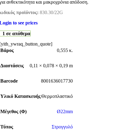
για ανθεκτικότητα και μακροχρόνια απόδοση.
ωδικός προϊόντος:
830.30/22G
Login to see prices
1 σε απόθεμα
[yith_ywraq_button_quote]
Βάρος
0,555 κ.
Διαστάσεις
0,11 × 0,078 × 0,19 m
Barcode
8001636017730
Υλικό Κατασκευής
Θερμοπλαστικό
Μέγεθος (Φ)
Ø22mm
Τύπος
Στρογγυλό