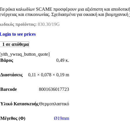
Τα ρόκα καλωδίων SCAME προσφέρουν μια αξιόπιστη και αποδοτική λ
ενέργειας και επικοινωνίας. Σχεδιασμένα για οικιακή και βιομηχανικ
ωδικός προϊόντος:
830.30/19G
Login to see prices
1 σε απόθεμα
[yith_ywraq_button_quote]
Βάρος
0,49 κ.
Διαστάσεις
0,11 × 0,078 × 0,19 m
Barcode
8001636017723
Υλικό Κατασκευής
Θερμοπλαστικό
Μέγεθος (Φ)
Ø19mm