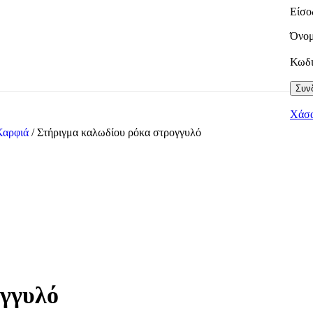
Είσο
Όνομ
Κωδ
Συνδ
Χάσα
Καρφιά
/
Στήριγμα καλωδίου ρόκα στρογγυλό
ογγυλό