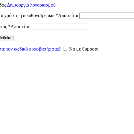
δος
Δημιουργία λογαριασμού
α χρήστη ή διεύθυνση email
*
Απαιτείται
ικός
*
Απαιτείται
εθείτε
τε τον κωδικό πρόσβασής σας?
Να με θυμάσαι