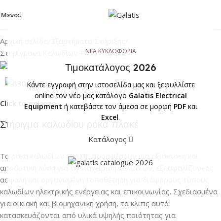
Μενού
Αρχική σελίδα
/
Εξαρτήματα Στήριξης
/
ΝΕΑ ΚΥΚΛΟΦΟΡΙΑ
Στηρίγματα Καλωδίων Ρόκα-Καρφιά
Τιμοκατάλογος 2026
Κάντε εγγραφή στην ιστοσελίδα μας και ξεφυλλίστε
online τον νέο μας κατάλογο
Galatis Electrical
Click to enlarge
Equipment
ή κατεβάστε τον άμεσα σε μορφή
PDF
και
Excel
.
Στήριγμα καλωδίου ρόκα πλακέ
Κατάλογος
Τα ρόκα καλωδίων SCAME προσφέρουν μια αξιόπιστη και
αποδοτική λύση για τη διαχείριση καλωδίων, εξασφαλίζοντας
ασφαλή και οργανωμένη τοποθέτηση για διάφορους τύπους
καλωδίων ηλεκτρικής ενέργειας και επικοινωνίας. Σχεδιασμένα
για οικιακή και βιομηχανική χρήση, τα κλιπς αυτά
κατασκευάζονται από υλικά υψηλής ποιότητας για