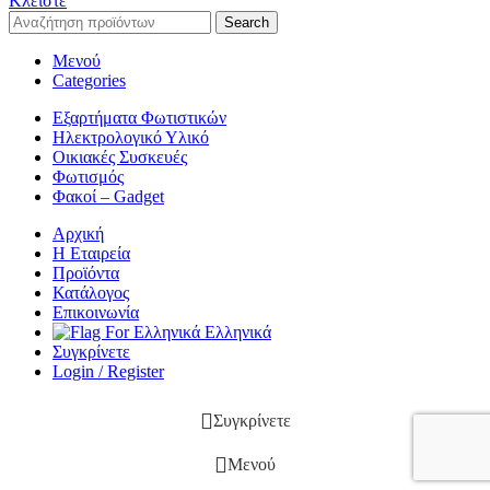
Κλείστε
Search
Μενού
Categories
Εξαρτήματα Φωτιστικών
Ηλεκτρολογικό Υλικό
Οικιακές Συσκευές
Φωτισμός
Φακοί – Gadget
Αρχική
Η Εταιρεία
Προϊόντα
Κατάλογος
Επικοινωνία
Ελληνικά
Συγκρίνετε
Login / Register
Συγκρίνετε
Μενού