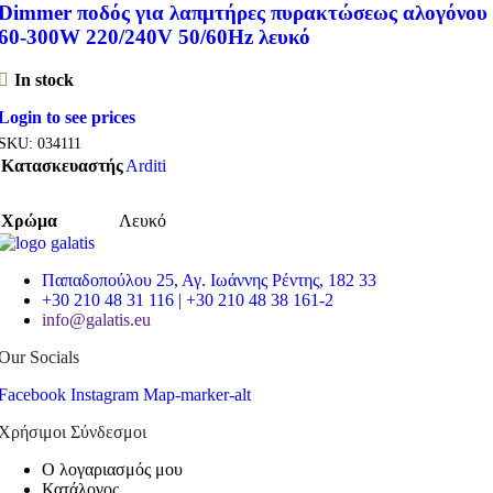
Dimmer ποδός για λαπμτήρες πυρακτώσεως αλογόνου
60-300W 220/240V 50/60Hz λευκό
In stock
Login to see prices
SKU:
034111
Κατασκευαστής
Arditi
Χρώμα
Λευκό
Παπαδοπούλου 25, Αγ. Ιωάννης Ρέντης, 182 33
+30 210 48 31 116 | +30 210 48 38 161-2
info@galatis.eu
Our Socials
Facebook
Instagram
Map-marker-alt
Χρήσιμοι Σύνδεσμοι
Ο λογαριασμός μου
Κατάλογος