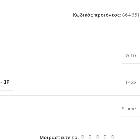
Κωδικός προϊόντος:
864.651
Ø 10
- IP
IP65
Scame
Μοιραστείτε το: