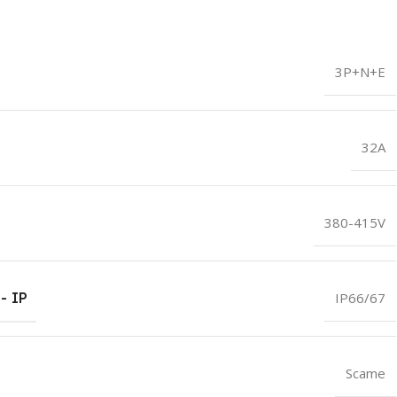
3P+N+E
32A
380-415V
- IP
IP66/67
Scame