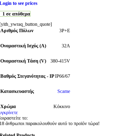
Login to see prices
1 σε απόθεμα
[yith_ywraq_button_quote]
Αριθμός Πόλων
3P+E
Ονομαστική Ισχύς (Α)
32A
Ονομαστική Τάση (V)
380-415V
Βαθμός Στεγανότητας - IP
IP66/67
Κατασκευαστής
Scame
Χρώμα
Κόκκινο
υγκρίνετε
οιραστείτε το:
18
άνθρωποι παρακολουθούν αυτό το προϊόν τώρα!
Related Products