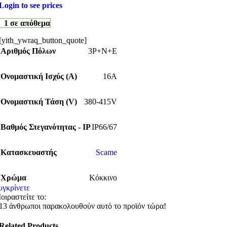
Login to see prices
1 σε απόθεμα
[yith_ywraq_button_quote]
Αριθμός Πόλων
3P+N+E
Ονομαστική Ισχύς (Α)
16A
Ονομαστική Τάση (V)
380-415V
Βαθμός Στεγανότητας - IP
IP66/67
Κατασκευαστής
Scame
Χρώμα
Κόκκινο
υγκρίνετε
οιραστείτε το:
13
άνθρωποι παρακολουθούν αυτό το προϊόν τώρα!
Related Products