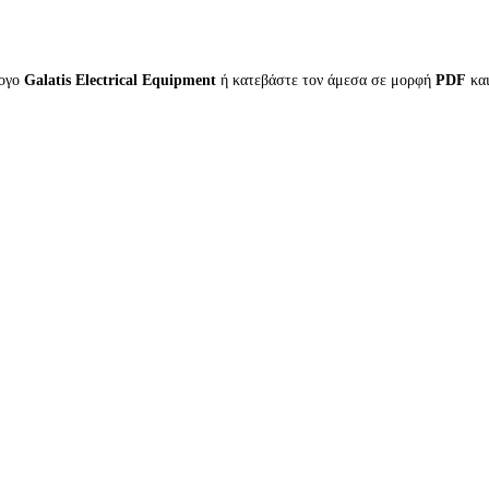
λογο
Galatis Electrical Equipment
ή κατεβάστε τον άμεσα σε μορφή
PDF
κα