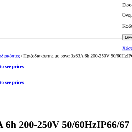
Είσο
Όνομ
Κωδ
Συνδ
Χάσα
οδιακόπτες
/
Πριζοδιακόπτης με ράγα 3x63A 6h 200-250V 50/60HzIP
to see prices
to see prices
A 6h 200-250V 50/60HzIP66/67