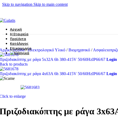
Skip to navigation
Skip to main content
Αρχική
Η Εταιρεία
Προϊόντα
Κατάλογος
Επικοινωνία
Αρχική σελίδα
/
Ηλεκτρολογικό Υλικό
/
Βιομηχανικό
/
Ασφαλειοπριζ
Πριζοδιακόπτης με ράγα 5x32A 6h 380-415V 50/60HzIP66/67
Login 
Back to products
Πριζοδιακόπτης με ράγα 4x63A 6h 380-415V 50/60HzIP66/67
Login 
Click to enlarge
Πριζοδιακόπτης με ράγα 3x63