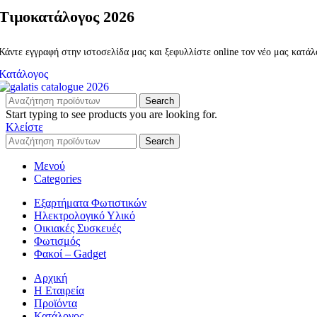
Τιμοκατάλογος 2026
Κάντε εγγραφή στην ιστοσελίδα μας και ξεφυλλίστε online τον νέο μας κατά
Κατάλογος
Search
Start typing to see products you are looking for.
Κλείστε
Search
Μενού
Categories
Εξαρτήματα Φωτιστικών
Ηλεκτρολογικό Υλικό
Οικιακές Συσκευές
Φωτισμός
Φακοί – Gadget
Αρχική
Η Εταιρεία
Προϊόντα
Κατάλογος