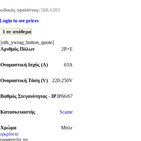
ωδικός προϊόντος:
568.6383
Login to see prices
1 σε απόθεμα
[yith_ywraq_button_quote]
Αριθμός Πόλων
2P+E
Ονομαστική Ισχύς (Α)
63A
Ονομαστική Τάση (V)
220-250V
Βαθμός Στεγανότητας - IP
IP66/67
Κατασκευαστής
Scame
Χρώμα
Μπλε
υγκρίνετε
οιραστείτε το: