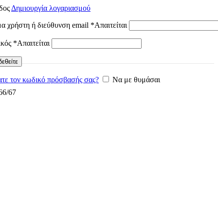
δος
Δημιουργία λογαριασμού
α χρήστη ή διεύθυνση email
*
Απαιτείται
ικός
*
Απαιτείται
εθείτε
τε τον κωδικό πρόσβασής σας?
Να με θυμάσαι
66/67