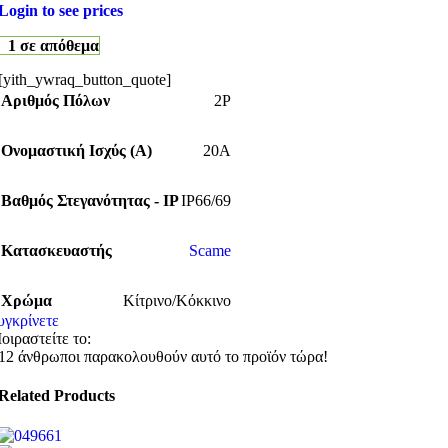
Login to see prices
1 σε απόθεμα
[yith_ywraq_button_quote]
Αριθμός Πόλων
2P
Ονομαστική Ισχύς (Α)
20A
Βαθμός Στεγανότητας - IP
IP66/69
Κατασκευαστής
Scame
Χρώμα
Κίτρινο/Κόκκινο
υγκρίνετε
οιραστείτε το:
12
άνθρωποι παρακολουθούν αυτό το προϊόν τώρα!
Related Products