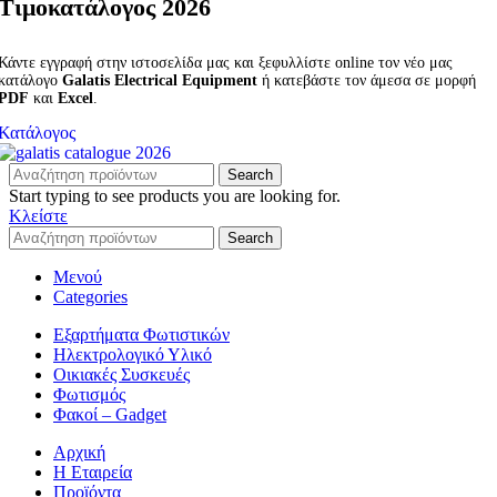
Τιμοκατάλογος 2026
Κάντε εγγραφή στην ιστοσελίδα μας και ξεφυλλίστε online τον νέο μας
κατάλογο
Galatis Electrical Equipment
ή κατεβάστε τον άμεσα σε μορφή
PDF
και
Excel
.
Κατάλογος
Search
Start typing to see products you are looking for.
Κλείστε
Search
Μενού
Categories
Εξαρτήματα Φωτιστικών
Ηλεκτρολογικό Υλικό
Οικιακές Συσκευές
Φωτισμός
Φακοί – Gadget
Αρχική
Η Εταιρεία
Προϊόντα