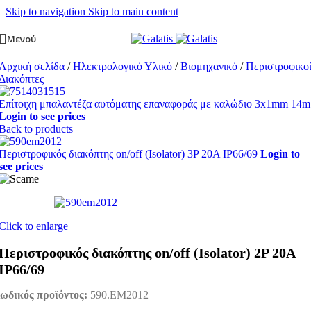
Skip to navigation
Skip to main content
Μενού
Αρχική σελίδα
/
Ηλεκτρολογικό Υλικό
/
Βιομηχανικό
/
Περιστροφικο
Διακόπτες
Επίτοιχη μπαλαντέζα αυτόματης επαναφοράς με καλώδιο 3x1mm 14m
Login to see prices
Back to products
Περιστροφικός διακόπτης on/off (Isolator) 3P 20A IP66/69
Login to
see prices
Click to enlarge
Περιστροφικός διακόπτης on/off (Isolator) 2P 20A
IP66/69
ωδικός προϊόντος:
590.EM2012