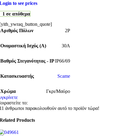
Login to see prices
1 σε απόθεμα
[yith_ywraq_button_quote]
Αριθμός Πόλων
2P
Ονομαστική Ισχύς (Α)
30A
Βαθμός Στεγανότητας - IP
IP66/69
Κατασκευαστής
Scame
Χρώμα
Γκρι/Μαύρο
υγκρίνετε
οιραστείτε το:
11
άνθρωποι παρακολουθούν αυτό το προϊόν τώρα!
Related Products