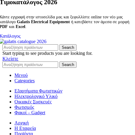
Τιμοκατάλογος 2026
Κάντε εγγραφή στην ιστοσελίδα μας και ξεφυλλίστε online τον νέο μας
κατάλογο
Galatis Electrical Equipment
ή κατεβάστε τον άμεσα σε μορφή
PDF
και
Excel
.
Κατάλογος
Search
Start typing to see products you are looking for.
Κλείστε
Search
Μενού
Categories
Εξαρτήματα Φωτιστικών
Ηλεκτρολογικό Υλικό
Οικιακές Συσκευές
Φωτισμός
Φακοί – Gadget
Αρχική
Η Εταιρεία
Προϊόντα