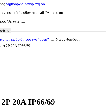
δος
Δημιουργία λογαριασμού
α χρήστη ή διεύθυνση email
*
Απαιτείται
ικός
*
Απαιτείται
εθείτε
τε τον κωδικό πρόσβασής σας?
Να με θυμάσαι
tor) 2P 20A IP66/69
 2P 20A IP66/69