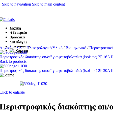
Skip to navigation
Skip to main content
Αρχική
Η Εταιρεία
Προϊόντα
Κατάλογος
Επικοινωνία
Αρχική σελίδα
/
Ηλεκτρολογικό Υλικό
/
Βιομηχανικό
/
Περιστροφικο
Περιστροφικός διακόπτης on/off για φωτοβολταϊκά (Isolator) 2P 16A 
Back to products
Περιστροφικός διακόπτης on/off για φωτοβολταϊκά (Isolator) 2P 30A 
Click to enlarge
Περιστροφικός διακόπτης on/of