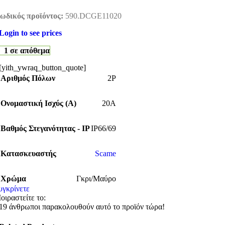
ωδικός προϊόντος:
590.DCGE11020
Login to see prices
1 σε απόθεμα
[yith_ywraq_button_quote]
Αριθμός Πόλων
2P
Ονομαστική Ισχύς (Α)
20A
Βαθμός Στεγανότητας - IP
IP66/69
Κατασκευαστής
Scame
Χρώμα
Γκρι/Μαύρο
υγκρίνετε
οιραστείτε το:
19
άνθρωποι παρακολουθούν αυτό το προϊόν τώρα!