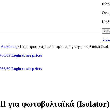
Είσο
Όνομ
Κωδ
Συνδ
Χάσα
ί Διακόπτες
/
Περιστροφικός διακόπτης on/off για φωτοβολταϊκά (Isola
IP66/69
Login to see prices
IP66/69
Login to see prices
f για φωτοβολταϊκά (Isolator)