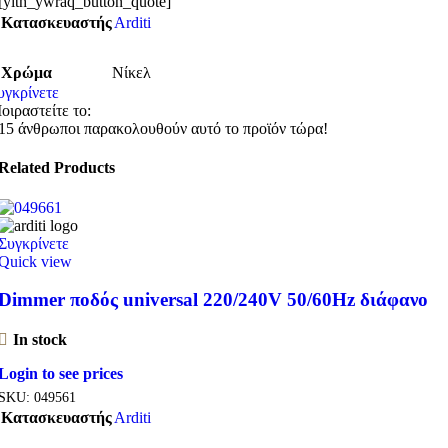
[yith_ywraq_button_quote]
Κατασκευαστής
Arditi
Χρώμα
Νίκελ
υγκρίνετε
οιραστείτε το:
15
άνθρωποι παρακολουθούν αυτό το προϊόν τώρα!
Related Products
Συγκρίνετε
Quick view
Dimmer ποδός universal 220/240V 50/60Hz διάφανο
In stock
Login to see prices
SKU:
049561
Κατασκευαστής
Arditi