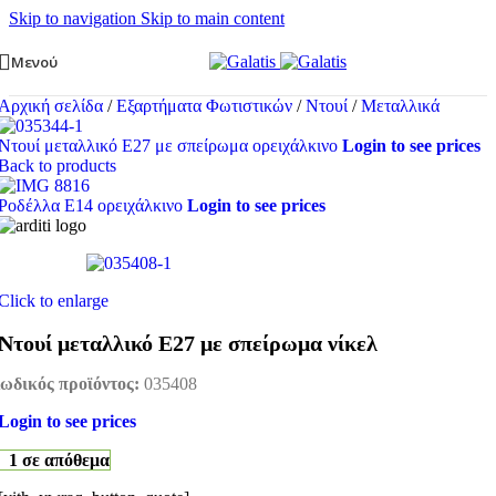
Skip to navigation
Skip to main content
Μενού
Αρχική σελίδα
/
Εξαρτήματα Φωτιστικών
/
Ντουί
/
Μεταλλικά
Ντουί μεταλλικό Ε27 με σπείρωμα ορειχάλκινο
Login to see prices
Back to products
Ροδέλλα Ε14 ορειχάλκινο
Login to see prices
Click to enlarge
Ντουί μεταλλικό Ε27 με σπείρωμα νίκελ
ωδικός προϊόντος:
035408
Login to see prices
1 σε απόθεμα