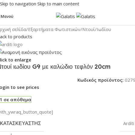
Skip to navigation
Skip to main content
Μενού
ρχική σελίδα
/
Εξαρτήματα Φωτιστικών
/
Ντουί
/
Ιωδίου
ack to products
lick to enlarge
τουί ιωδίου G9 με καλώδιο τεφλόν 20cm
Κωδικός προϊόντος:
027
ogin to see prices
1 σε απόθεμα
yith_ywraq_button_quote]
ΚΑΤΑΣΚΕΥΑΣΤΉΣ
Arditi