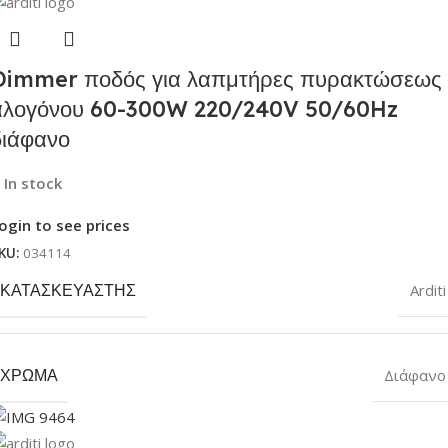
Dimmer ποδός για λαπμτήρες πυρακτώσεως
αλογόνου 60-300W 220/240V 50/60Hz
διάφανο
In stock
ogin to see prices
KU:
034114
ΚΑΤΑΣΚΕΥΑΣΤΉΣ
Arditi
ΧΡΏΜΑ
Διάφανο