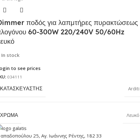
Dimmer ποδός για λαπμτήρες πυρακτώσεως
αλογόνου 60-300W 220/240V 50/60Hz
λευκό
In stock
ogin to see prices
KU:
034111
ΚΑΤΑΣΚΕΥΑΣΤΉΣ
Arditi
ΧΡΏΜΑ
Λευκό
απαδοπούλου 25, Αγ. Ιωάννης Ρέντης, 182 33