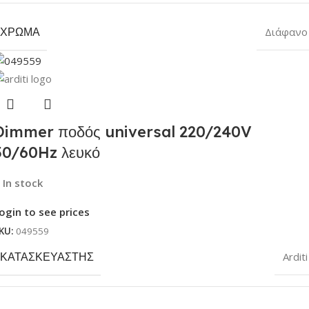
ΧΡΏΜΑ
Διάφανο
Dimmer ποδός universal 220/240V
50/60Hz λευκό
In stock
ogin to see prices
KU:
049559
ΚΑΤΑΣΚΕΥΑΣΤΉΣ
Arditi