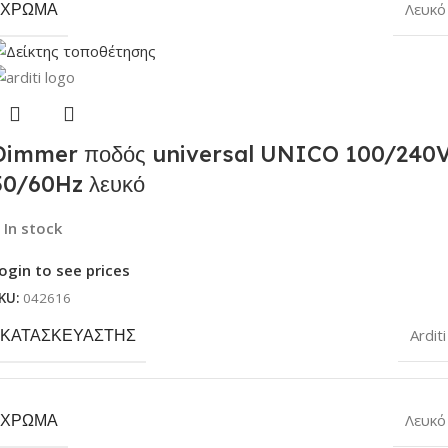
ΧΡΏΜΑ
Λευκό
Dimmer ποδός universal UNICO 100/240
50/60Hz λευκό
In stock
ogin to see prices
KU:
042616
ΚΑΤΑΣΚΕΥΑΣΤΉΣ
Arditi
ΧΡΏΜΑ
Λευκό