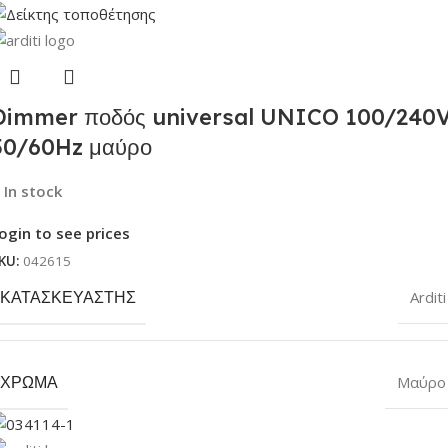
Dimmer ποδός universal UNICO 100/240
50/60Hz μαύρο
In stock
ogin to see prices
KU:
042615
ΚΑΤΑΣΚΕΥΑΣΤΉΣ
Arditi
ΧΡΏΜΑ
Μαύρο