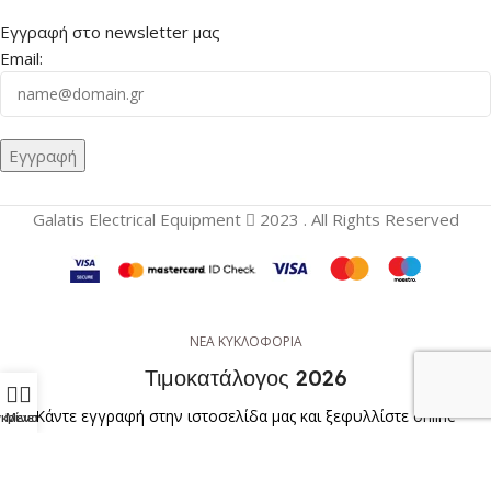
Εγγραφή στο newsletter μας
Email:
Galatis Electrical Equipment
2023 . All Rights Reserved
ΝΕΑ ΚΥΚΛΟΦΟΡΙΑ
Τιμοκατάλογος 2026
Κάντε εγγραφή στην ιστοσελίδα μας και ξεφυλλίστε online
κρίνετε
Μενού
τον νέο μας κατάλογο
Galatis Electrical Equipment
ή
κατεβάστε τον άμεσα σε μορφή
PDF
και
Excel
.