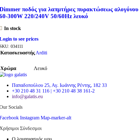
Dimmer ποδός για λαπμτήρες πυρακτώσεως αλογόνου
60-300W 220/240V 50/60Hz λευκό
In stock
Login to see prices
SKU:
034111
Κατασκευαστής
Arditi
Χρώμα
Λευκό
Παπαδοπούλου 25, Αγ. Ιωάννης Ρέντης, 182 33
+30 210 48 31 116 | +30 210 48 38 161-2
info@galatis.eu
Our Socials
Facebook
Instagram
Map-marker-alt
Χρήσιμοι Σύνδεσμοι
Ο λογαριασμός μου