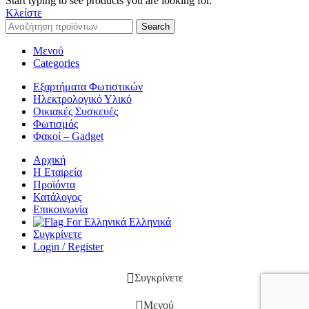
Start typing to see products you are looking for.
Κλείστε
Search
Μενού
Categories
Εξαρτήματα Φωτιστικών
Ηλεκτρολογικό Υλικό
Οικιακές Συσκευές
Φωτισμός
Φακοί – Gadget
Αρχική
Η Εταιρεία
Προϊόντα
Κατάλογος
Επικοινωνία
Ελληνικά
Συγκρίνετε
Login / Register
Συγκρίνετε
Μενού