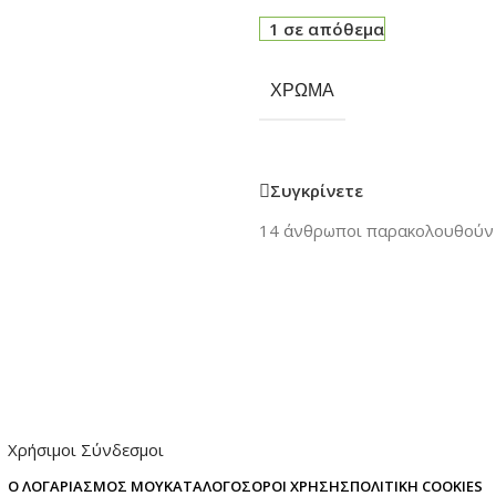
1 σε απόθεμα
ΧΡΏΜΑ
Συγκρίνετε
14
άνθρωποι παρακολουθούν 
Χρήσιμοι Σύνδεσμοι
Ο ΛΟΓΑΡΙΑΣΜΌΣ ΜΟΥ
ΚΑΤΆΛΟΓΟΣ
ΌΡΟΙ ΧΡΉΣΗΣ
ΠΟΛΙΤΙΚΉ COOKIES