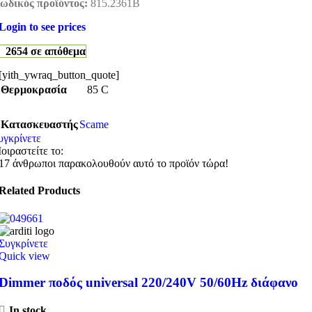
ωδικός προϊόντος:
815.2361B
Login to see prices
2654 σε απόθεμα
[yith_ywraq_button_quote]
Θερμοκρασία
85 C
Κατασκευαστής
Scame
υγκρίνετε
οιραστείτε το:
17
άνθρωποι παρακολουθούν αυτό το προϊόν τώρα!
Related Products
Συγκρίνετε
Quick view
Dimmer ποδός universal 220/240V 50/60Hz διάφανο
In stock