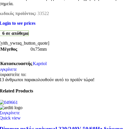
σημεία.
ωδικός προϊόντος:
33522
Login to see prices
6 σε απόθεμα
[yith_ywraq_button_quote]
Μέγεθος
0x75mm
Κατασκευαστής
Kapriol
υγκρίνετε
οιραστείτε το:
13
άνθρωποι παρακολουθούν αυτό το προϊόν τώρα!
Related Products
Συγκρίνετε
Quick view
Dimmer ποδός universal 220/240V 50/60Hz διάφανο