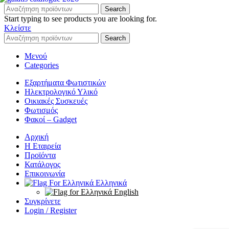
Search
Start typing to see products you are looking for.
Κλείστε
Search
Μενού
Categories
Εξαρτήματα Φωτιστικών
Ηλεκτρολογικό Υλικό
Οικιακές Συσκευές
Φωτισμός
Φακοί – Gadget
Αρχική
Η Εταιρεία
Προϊόντα
Κατάλογος
Επικοινωνία
Ελληνικά
English
Συγκρίνετε
Login / Register