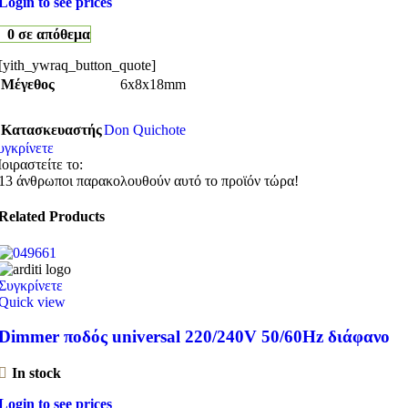
Login to see prices
0 σε απόθεμα
[yith_ywraq_button_quote]
Μέγεθος
6x8x18mm
Κατασκευαστής
Don Quichote
υγκρίνετε
οιραστείτε το:
13
άνθρωποι παρακολουθούν αυτό το προϊόν τώρα!
Related Products
Συγκρίνετε
Quick view
Dimmer ποδός universal 220/240V 50/60Hz διάφανο
In stock
Login to see prices