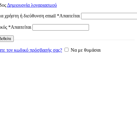
δος
Δημιουργία λογαριασμού
α χρήστη ή διεύθυνση email
*
Απαιτείται
ικός
*
Απαιτείται
εθείτε
τε τον κωδικό πρόσβασής σας?
Να με θυμάσαι