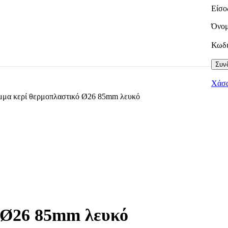
Είσο
Όνομ
Κωδ
Συνδ
Χάσα
μα κερί θερμοπλαστικό Ø26 85mm λευκό
 Ø26 85mm λευκό