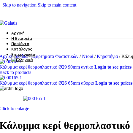
Skip to navigation
Skip to main content
Αρχική
Η Εταιρεία
Προϊόντα
Κατάλογος
Επικοινωνία
Αρχική σελίδα
/
Εξαρτήματα Φωτιστικών
/
Ντουί
/
Κηροπήγια
/
Κάλυμ
Κάλυμμα κερί θερμοπλαστικό Ø29 90mm αντίκο
Login to see prices
Back to products
Κάλυμμα κερί θερμοπλαστικό Ø26 65mm αβόριο
Login to see prices
Click to enlarge
Κάλυμμα κερί θερμοπλαστικό