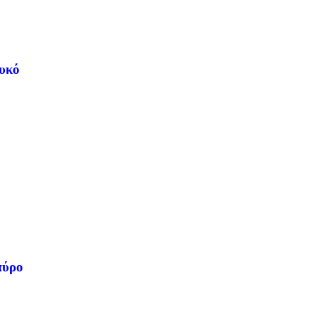
υκό
αύρο