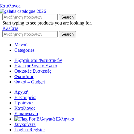
Κατάλογος
Search
Start typing to see products you are looking for.
Κλείστε
Search
Μενού
Categories
Εξαρτήματα Φωτιστικών
Ηλεκτρολογικό Υλικό
Οικιακές Συσκευές
Φωτισμός
Φακοί – Gadget
Αρχική
Η Εταιρεία
Προϊόντα
Κατάλογος
Επικοινωνία
Ελληνικά
Συγκρίνετε
Login / Register