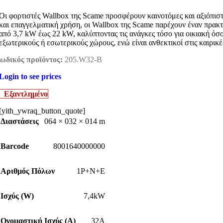
Οι φορτιστές Wallbox της Scame προσφέρουν καινοτόμες και αξιόπιστ
και επαγγελματική χρήση, οι Wallbox της Scame παρέχουν έναν πρακτ
από 3,7 kW έως 22 kW, καλύπτοντας τις ανάγκες τόσο για οικιακή όσ
εξωτερικούς ή εσωτερικούς χώρους, ενώ είναι ανθεκτικοί στις καιρικ
ωδικός προϊόντος:
205.W32-B
Login to see prices
Εξαντλημένο
[yith_ywraq_button_quote]
Διαστάσεις
064 × 032 × 014 m
Barcode
8001640000000
Αριθμός Πόλων
1P+N+E
Ισχύς (W)
7,4kW
Ονομαστική Ισχύς (Α)
32A