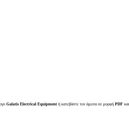
λογο
Galatis Electrical Equipment
ή κατεβάστε τον άμεσα σε μορφή
PDF
κα