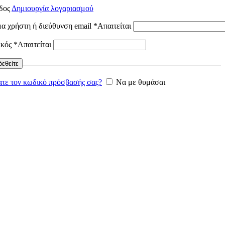
δος
Δημιουργία λογαριασμού
α χρήστη ή διεύθυνση email
*
Απαιτείται
ικός
*
Απαιτείται
εθείτε
τε τον κωδικό πρόσβασής σας?
Να με θυμάσαι