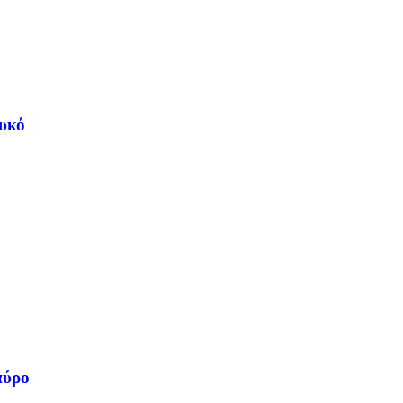
υκό
αύρο