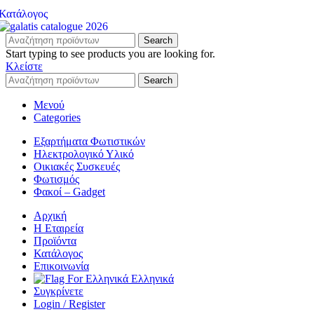
Κατάλογος
Search
Start typing to see products you are looking for.
Κλείστε
Search
Μενού
Categories
Εξαρτήματα Φωτιστικών
Ηλεκτρολογικό Υλικό
Οικιακές Συσκευές
Φωτισμός
Φακοί – Gadget
Αρχική
Η Εταιρεία
Προϊόντα
Κατάλογος
Επικοινωνία
Ελληνικά
Συγκρίνετε
Login / Register