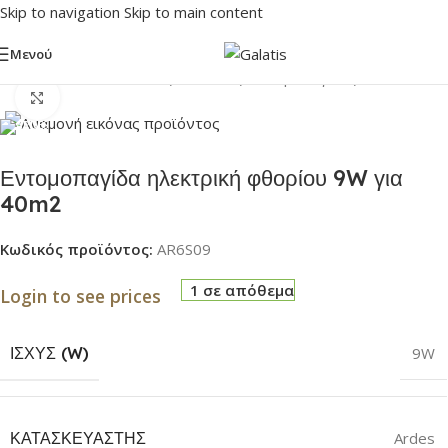
Skip to navigation
Skip to main content
Μενού
Αρχική σελίδα
/
Οικιακές Συσκευές
/
Εντομοπαγίδες
Click to enlarge
Εντομοπαγίδα ηλεκτρική φθορίου 9W για
40m2
Κωδικός προϊόντος:
AR6S09
1 σε απόθεμα
Login to see prices
ΙΣΧΎΣ (W)
9W
ΚΑΤΑΣΚΕΥΑΣΤΉΣ
Ardes