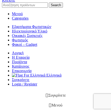
Κλείστε
Search
Μενού
Categories
Εξαρτήματα Φωτιστικών
Ηλεκτρολογικό Υλικό
Οικιακές Συσκευές
Φωτισμός
Φακοί – Gadget
Αρχική
Η Εταιρεία
Προϊόντα
Κατάλογος
Επικοινωνία
Ελληνικά
Συγκρίνετε
Login / Register
Συγκρίνετε
Μενού