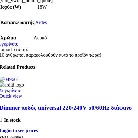
[yith_ywraq_button_quote]
Ισχύς (W)
18W
Κατασκευαστής
Ardes
Χρώμα
Λευκό
υγκρίνετε
οιραστείτε το:
10
άνθρωποι παρακολουθούν αυτό το προϊόν τώρα!
Related Products
Συγκρίνετε
Quick view
Dimmer ποδός universal 220/240V 50/60Hz διάφανο
In stock
Login to see prices
SKU:
049561