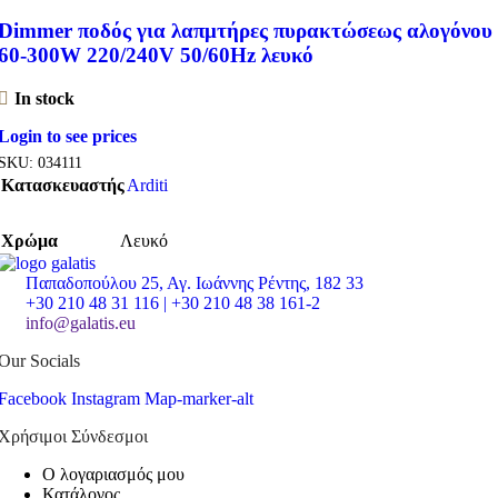
Dimmer ποδός για λαπμτήρες πυρακτώσεως αλογόνου
60-300W 220/240V 50/60Hz λευκό
In stock
Login to see prices
SKU:
034111
Κατασκευαστής
Arditi
Χρώμα
Λευκό
Παπαδοπούλου 25, Αγ. Ιωάννης Ρέντης, 182 33
+30 210 48 31 116 | +30 210 48 38 161-2
info@galatis.eu
Our Socials
Facebook
Instagram
Map-marker-alt
Χρήσιμοι Σύνδεσμοι
Ο λογαριασμός μου
Κατάλογος