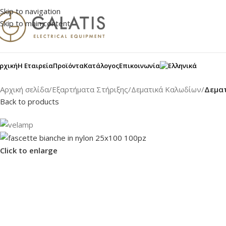
Skip to navigation
Skip to main content
ρχική
Η Εταιρεία
Προϊόντα
Κατάλογος
Επικοινωνία
Αρχική σελίδα
/
Εξαρτήματα Στήριξης
/
Δεματικά Καλωδίων
/
Δεμα
Back to products
Click to enlarge