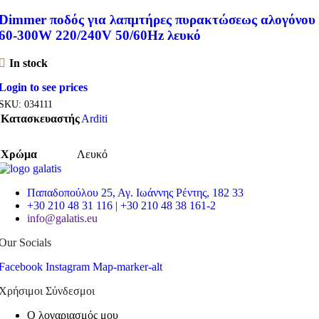
Dimmer ποδός για λαπμτήρες πυρακτώσεως αλογόνου
60-300W 220/240V 50/60Hz λευκό
In stock
Login to see prices
SKU:
034111
Κατασκευαστής
Arditi
Χρώμα
Λευκό
Παπαδοπούλου 25, Αγ. Ιωάννης Ρέντης, 182 33
+30 210 48 31 116 | +30 210 48 38 161-2
info@galatis.eu
Our Socials
Facebook
Instagram
Map-marker-alt
Χρήσιμοι Σύνδεσμοι
Ο λογαριασμός μου