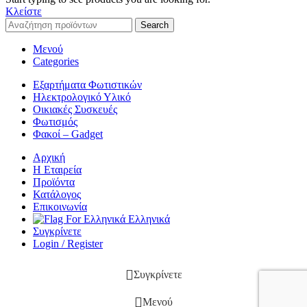
Κλείστε
Search
Μενού
Categories
Εξαρτήματα Φωτιστικών
Ηλεκτρολογικό Υλικό
Οικιακές Συσκευές
Φωτισμός
Φακοί – Gadget
Αρχική
Η Εταιρεία
Προϊόντα
Κατάλογος
Επικοινωνία
Ελληνικά
Συγκρίνετε
Login / Register
Συγκρίνετε
Μενού