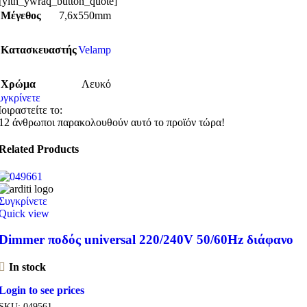
[yith_ywraq_button_quote]
Μέγεθος
7,6x550mm
Κατασκευαστής
Velamp
Χρώμα
Λευκό
υγκρίνετε
οιραστείτε το:
12
άνθρωποι παρακολουθούν αυτό το προϊόν τώρα!
Related Products
Συγκρίνετε
Quick view
Dimmer ποδός universal 220/240V 50/60Hz διάφανο
In stock
Login to see prices
SKU:
049561