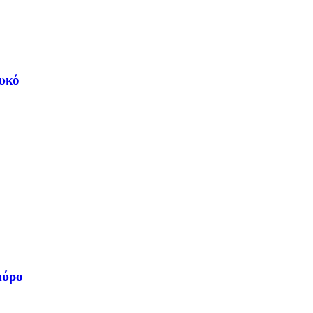
υκό
αύρο