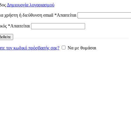
δος
Δημιουργία λογαριασμού
α χρήστη ή διεύθυνση email
*
Απαιτείται
ικός
*
Απαιτείται
εθείτε
τε τον κωδικό πρόσβασής σας?
Να με θυμάσαι