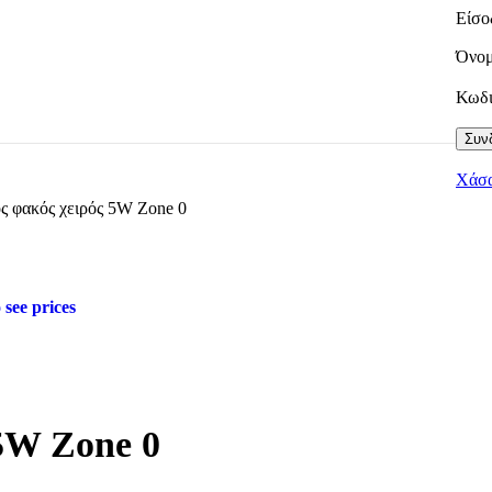
Είσο
Όνομ
Κωδ
Συνδ
Χάσα
ός φακός χειρός 5W Zone 0
 see prices
 5W Zone 0