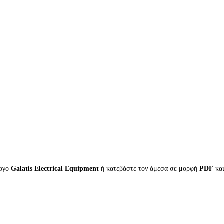
λογο
Galatis Electrical Equipment
ή κατεβάστε τον άμεσα σε μορφή
PDF
κα