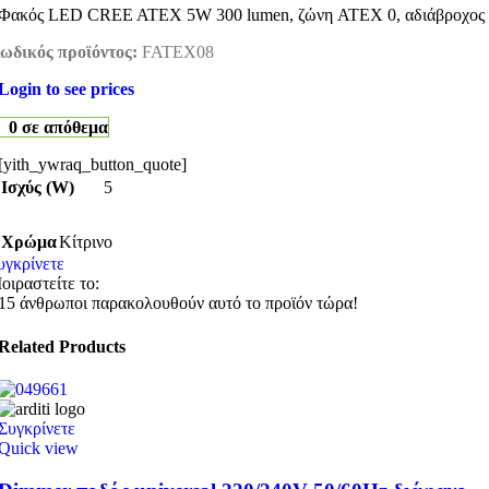
Φακός LED CREE ATEX 5W 300 lumen, ζώνη ATEX 0, αδιάβροχος IP57
ωδικός προϊόντος:
FATEX08
Login to see prices
0 σε απόθεμα
[yith_ywraq_button_quote]
Ισχύς (W)
5
Χρώμα
Κίτρινο
υγκρίνετε
οιραστείτε το:
15
άνθρωποι παρακολουθούν αυτό το προϊόν τώρα!
Related Products
Συγκρίνετε
Quick view