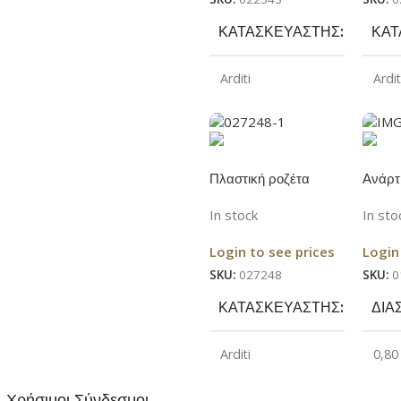
ΚΑΤΑΣΚΕΥΑΣΤΉΣ
ΚΑΤ
Arditi
Ardit
ΧΡΏΜΑ
ΧΡ
Μαύρο
Πλαστική ροζέτα
Ανάρτ
οροφής οβάλ Φ68
E14 Χ
In stock
In sto
χρυσή
Login to see prices
Login
SKU:
027248
SKU:
0
ΚΑΤΑΣΚΕΥΑΣΤΉΣ
ΔΙΑ
Arditi
0,80
Χρήσιμοι Σύνδεσμοι