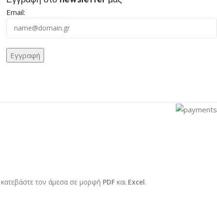
ΑΣΚΕΥΑΣΤΉΣ
Email:
i
ΟΣ
E14
ΏΜΑ
Χρυσό
ΕΘΟΣ (Φ)
ΚΌ
ΑΣΚΕΥΉΣ
 κατεβάστε τον άμεσα σε μορφή
PDF
και
Excel
.
τικό