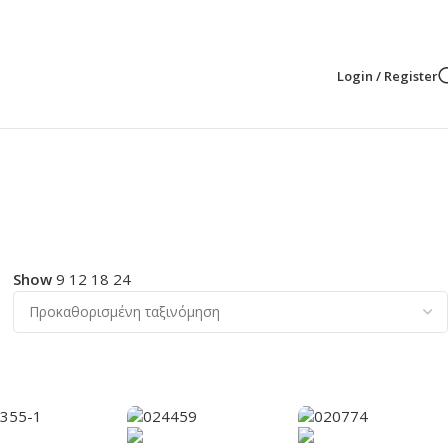
Login / Register
Show
9
12
18
24