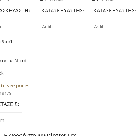
ΑΣΚΕΥΑΣΤΉΣ
ΚΑΤΑΣΚΕΥΑΣΤΉΣ
ΚΑΤΑΣΚΕΥΑΣΤΉΣ
i
Arditi
Arditi
ΏΜΑ
ΧΡΏΜΑ
ΧΡΏΜΑ
Χρυσό
Λευκό
Μαύρο
ηση με Ντουί
ρυσή
ck
 to see prices
18478
ΣΤΆΣΕΙΣ
 m
Εγγραφή στο newsletter μας