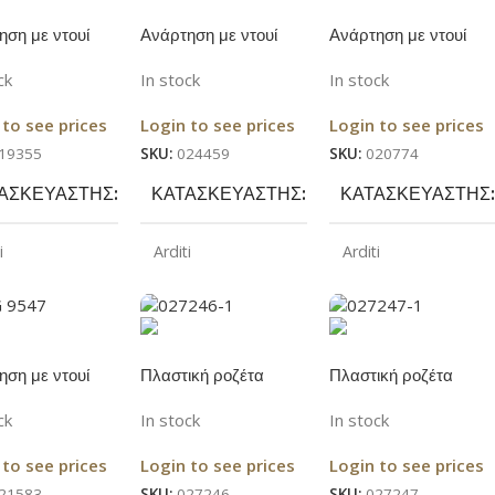
ηση με ντουί
Ανάρτηση με ντουί
Ανάρτηση με ντουί
0cm λευκή
Ε27 80cm διάφανη
Ε27 80cm λευκή
ck
In stock
In stock
 to see prices
Login to see prices
Login to see prices
19355
SKU:
024459
SKU:
020774
ΑΣΚΕΥΑΣΤΉΣ
ΚΑΤΑΣΚΕΥΑΣΤΉΣ
ΚΑΤΑΣΚΕΥΑΣΤΉΣ
i
Arditi
Arditi
ΏΜΑ
ΧΡΏΜΑ
ΧΡΏΜΑ
Λευκό
Λευκό
Διάφανο
ηση με ντουί
Πλαστική ροζέτα
Πλαστική ροζέτα
0cm χρυσή
οροφής οβάλ Φ68
οροφής οβάλ Φ68
ck
In stock
In stock
λευκή
μαύρη
 to see prices
Login to see prices
Login to see prices
21583
SKU:
027246
SKU:
027247