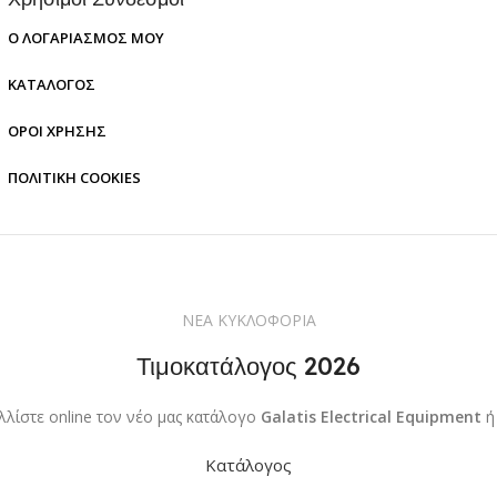
ΧΡΏΜΑ
ΚΑΤ
Χρυσό
Ο ΛΟΓΑΡΙΑΣΜΌΣ ΜΟΥ
Ardit
ΚΑΤΆΛΟΓΟΣ
ΤΎΠ
ΌΡΟΙ ΧΡΉΣΗΣ
ΠΟΛΙΤΙΚΉ COOKIES
ΧΡ
ΜΈΓ
Φ68
ΝΕΑ ΚΥΚΛΟΦΟΡΙΑ
Τιμοκατάλογος 2026
ΥΛΙ
ΚΑΤ
λλίστε online τον νέο μας κατάλογο
Galatis Electrical Equipment
ή
Πλασ
Κατάλογος