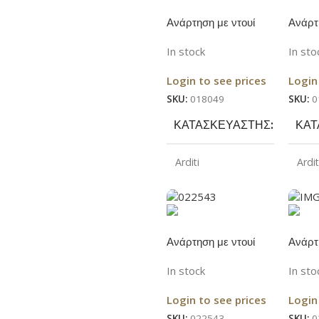
Ανάρτηση με ντουί
Ανάρτ
Ε14 100cm μαύρη
Ε14 8
In stock
In sto
Login to see prices
Login
SKU:
018049
SKU:
0
ΚΑΤΑΣΚΕΥΑΣΤΉΣ
ΚΑΤ
Arditi
Ardit
ΧΡΏΜΑ
ΧΡ
Μαύρο
Ανάρτηση με ντουί
Ανάρτ
Ε27 80cm μαύρη
Ε27 8
In stock
In sto
Login to see prices
Login
SKU:
022543
SKU:
0